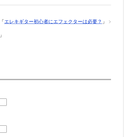
「
エレキギター初心者にエフェクターは必要？
」
」